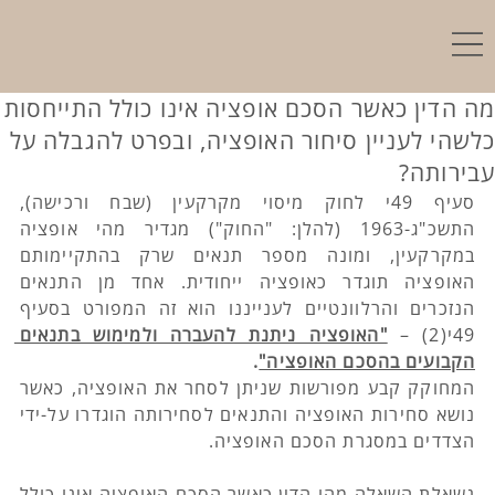
מה הדין כאשר הסכם אופציה אינו כולל התייחסות
כלשהי לעניין סיחור האופציה, ובפרט להגבלה על
עבירותה?
סעיף 49י לחוק מיסוי מקרקעין (שבח ורכישה), 
התשכ"ג-1963 (להלן: "החוק") מגדיר מהי אופציה 
במקרקעין, ומונה מספר תנאים שרק בהתקיימותם 
האופציה תוגדר כאופציה ייחודית. אחד מן התנאים 
הנזכרים והרלוונטיים לענייננו הוא זה המפורט בסעיף 
49י(2) – 
"האופציה ניתנת להעברה ולמימוש בתנאים 
הקבועים בהסכם האופציה"
. 
המחוקק קבע מפורשות שניתן לסחר את האופציה, כאשר 
נושא סחירות האופציה והתנאים לסחירותה הוגדרו על-ידי 
הצדדים במסגרת הסכם האופציה.
נשאלת השאלה מהו הדין כאשר הסכם האופציה אינו כולל 