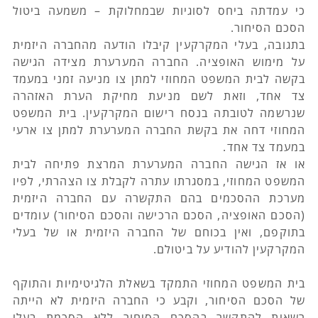
כי עמדתה ביחס לסוגיות שבמחלוקת – משמעה ביטול 
הסכם הסיחור.
בתגובה, בעלי המקרקעין קיבלו הודעה מהחברה היזמית 
על מימוש האופציה. החברה המערערת מצידה הגישה 
בקשה לבית המשפט המחוזי למתן צו מניעה זמני במעמד 
צד אחד, וזאת לשם מניעת מחיקת הערת האזהרה 
שנרשמה לטובתה בנסח רישום המקרקעין. בית המשפט 
המחוזי דחה את בקשת החברה המערערת למתן צו ארעי 
במעמד צד אחד.
או אז הגישה החברה המערערת המרצת פתיחה לבית 
המשפט המחוזי, במסגרתו עתרה לקבלת צו הצהרתי, לפיו 
מערכת ההסכמים בהם התקשרה עם החברה היזמית 
(הסכם האופציה, הסכם הרכישה והסכם הסיחור) עומדים 
בתוקפם, ואין בכוחם של החברה היזמית או של בעלי 
המקרקעין להודיע על ביטולם.
בית המשפט המחוזי התמקד בשאלת הלגיטימיות והתוקף 
של הסכם הסיחור, וקבע כי החברה היזמית לא הייתה 
רשאית להתקשר בהסכם הסיחור ללא הסכמת בעלי 