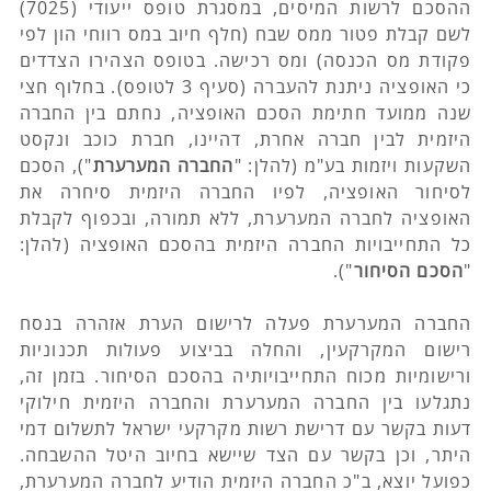
ההסכם לרשות המיסים, במסגרת טופס ייעודי (7025) 
לשם קבלת פטור ממס שבח (חלף חיוב במס רווחי הון לפי 
פקודת מס הכנסה) ומס רכישה. בטופס הצהירו הצדדים 
כי האופציה ניתנת להעברה (סעיף 3 לטופס). בחלוף חצי 
שנה ממועד חתימת הסכם האופציה, נחתם בין החברה 
היזמית לבין חברה אחרת, דהיינו, חברת כוכב ונקסט 
השקעות ויזמות בע"מ (להלן: "
החברה המערערת
"), הסכם 
לסיחור האופציה, לפיו החברה היזמית סיחרה את 
האופציה לחברה המערערת, ללא תמורה, ובכפוף לקבלת 
כל התחייבויות החברה היזמית בהסכם האופציה (להלן: 
"
הסכם הסיחור
").
החברה המערערת פעלה לרישום הערת אזהרה בנסח 
רישום המקרקעין, והחלה בביצוע פעולות תכנוניות 
ורישומיות מכוח התחייבויותיה בהסכם הסיחור. בזמן זה, 
נתגלעו בין החברה המערערת והחברה היזמית חילוקי 
דעות בקשר עם דרישת רשות מקרקעי ישראל לתשלום דמי 
היתר, וכן בקשר עם הצד שיישא בחיוב היטל ההשבחה. 
כפועל יוצא, ב"כ החברה היזמית הודיע לחברה המערערת, 