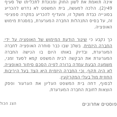
אינה תואמת את לשון החוק ומנוגדת לתכליתו של סעיף 
49י(2). הלכה למעשה, בית המשפט לא נדרש להכריע 
בסוגייה כבדת משקל זו, והעדיף להכריע במקרה ספציפי 
זה, על בסיס התנהלות החברה המערערת, במסגרת מימוש 
האופציה.
כך נקבע כי 
שיגור הודעת המימוש של האופציה על ידי 
החברה היזמית
, בשלב שבו כבר סוחרה האופציה לחברה 
המערערת, ובדיוק באותו היום בו הגישה החברה 
המערערת את הבקשה לבית המשפט קמא לסעד זמני, 
משמעה הבעת עמדה ברורה לפיה הסכם סיחור האופציה 
לא היה תקף, וכי החברה היזמית היא הצד בעל היריבות 
החוזית מול בעלי המקרקעין
.
לבסוף, דחה בית המשפט העליון את הערעור ופסק 
הוצאות לחובת החברה המערערת.
פוסטים אחרונים
הצג הכול