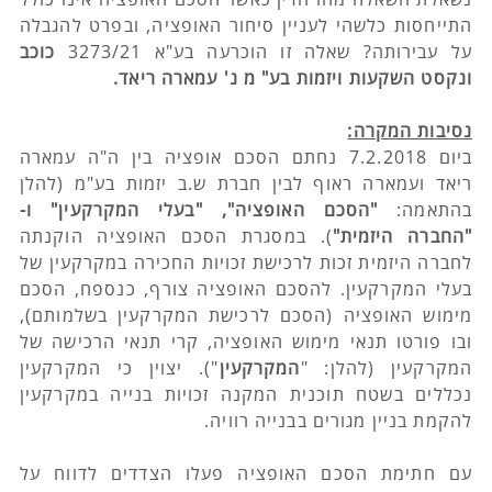
התייחסות כלשהי לעניין סיחור האופציה, ובפרט להגבלה 
על עבירותה? שאלה זו הוכרעה בע"א 3273/21 
כוכב 
ונקסט השקעות ויזמות בע" מ נ' עמארה ריאד.
נסיבות המקרה:
ביום 7.2.2018 נחתם הסכם אופציה בין ה"ה עמארה 
ריאד ועמארה ראוף לבין חברת ש.ב יזמות בע"מ (להלן 
בהתאמה: 
"הסכם האופציה", "בעלי המקרקעין" ו- 
"החברה היזמית"
). במסגרת הסכם האופציה הוקנתה 
לחברה היזמית זכות לרכישת זכויות החכירה במקרקעין של 
בעלי המקרקעין. להסכם האופציה צורף, כנספח, הסכם 
מימוש האופציה (הסכם לרכישת המקרקעין בשלמותם), 
ובו פורטו תנאי מימוש האופציה, קרי תנאי הרכישה של 
המקרקעין (להלן: "
המקרקעין
"). יצוין כי המקרקעין  
נכללים בשטח תוכנית המקנה זכויות בנייה במקרקעין 
להקמת בניין מגורים בבנייה רוויה.
עם חתימת הסכם האופציה פעלו הצדדים לדווח על 