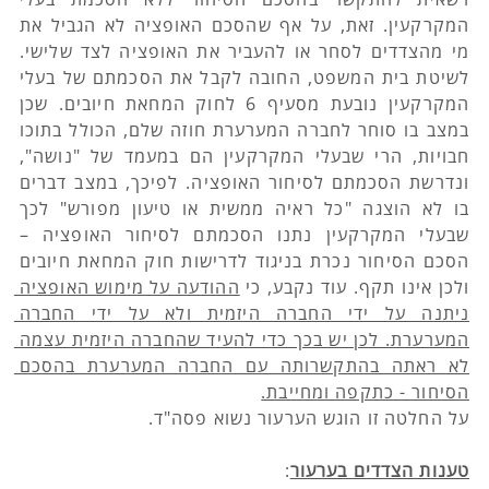
המקרקעין. זאת, על אף שהסכם האופציה לא הגביל את 
מי מהצדדים לסחר או להעביר את האופציה לצד שלישי. 
לשיטת בית המשפט, החובה לקבל את הסכמתם של בעלי 
המקרקעין נובעת מסעיף 6 לחוק המחאת חיובים. שכן 
במצב בו סוחר לחברה המערערת חוזה שלם, הכולל בתוכו 
חבויות, הרי שבעלי המקרקעין הם במעמד של "נושה", 
ונדרשת הסכמתם לסיחור האופציה. לפיכך, במצב דברים 
בו לא הוצגה "כל ראיה ממשית או טיעון מפורש" לכך 
שבעלי המקרקעין נתנו הסכמתם לסיחור האופציה – 
הסכם הסיחור נכרת בניגוד לדרישות חוק המחאת חיובים 
ולכן אינו תקף. עוד נקבע, כי 
ההודעה על מימוש האופציה 
ניתנה על ידי החברה היזמית ולא על ידי החברה 
המערערת. לכן יש בכך כדי להעיד שהחברה היזמית עצמה 
לא ראתה בהתקשרותה עם החברה המערערת בהסכם 
הסיחור - כתקפה ומחייבת.
על החלטה זו הוגש הערעור נשוא פסה"ד.
טענות הצדדים בערעור
: