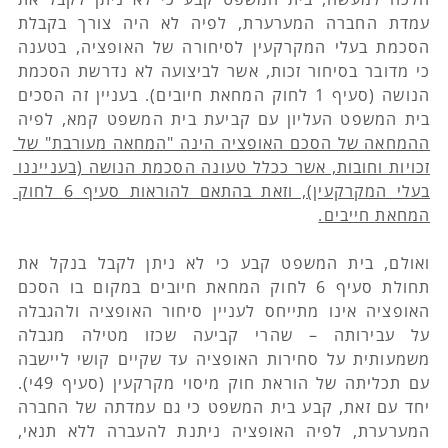
עמדת החברה המערערת, לפיה לא היה צורך בקבלת 
הסכמת בעלי המקרקעין לסיחורה של האופציה, בטענה 
כי מדובר בסיחור זכות, אשר לביצועה לא נדרשת הסכמת 
הנושה (סעיף 1 לחוק המחאת חיובים). בעניין זה הסכים 
בית המשפט העליון עם קביעת בית המשפט קמא, לפיה 
ההמחאה של הסכם האופציה הינה "המחאה מעורבת" של 
זכויות וחובות, אשר ככלל טעונה הסכמת הנושה (בענייננו 
בעלי המקרקעין), וזאת בהתאם להוראות סעיף 6 לחוק 
המחאת חייבים.
ואולם, בית המשפט קבע כי לא ניתן לקבל בנקל את 
תחולת סעיף 6 לחוק המחאת חיובים במקום בו הסכם 
האופציה אינו מתייחס לעניין סיחור האופציה ולהגבלה 
על עבירותה – שהרי קביעה שכזו מטילה מגבלה 
משמעותית על סחירות האופציה עד שקיים קושי ליישבה 
עם תכליתה של הוראת חוק מיסוי מקרקעין (סעיף 49י). 
יחד עם זאת, קבע בית המשפט כי גם עמדתה של החברה 
המערערת, לפיה האופציה ניתנת להעברה ללא תנאי, 