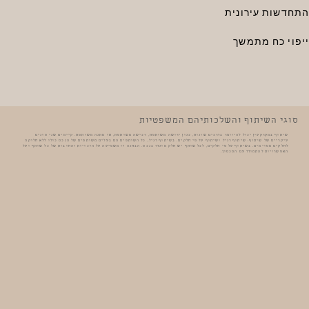
התחדשות עירונית
ייפוי כח מתמשך
סוגי השיתוף והשלכותיהם המשפטיות
שיתוף במקרקעין יכול להיווצר בדרכים שונות, כגון ירושה משותפת, רכישה משותפת, או מתנה משותפת. קיימים שני סוגים
עיקריים של שיתוף: שיתוף רגיל ושיתוף על פי חלקים. בשיתוף רגיל, כל השותפים הם בעלים משותפים של הנכס כולו ללא חלוקה
לחלקים מסוימים. בשיתוף על פי חלקים, לכל שותף יש חלק מוגדר בנכס. הבחנה זו משפיעה על הזכויות והחובות של כל שותף ועל
האפשרויות להתמודד עם הסכסוך.