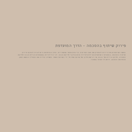
פירוק שיתוף בהסכמה – הדרך המועדפת
כאשר השותפים מעוניינים להפסיק את מצב השיתוף, קיימות מספר אפשרויות. הדרך המועדפת היא להגיע להסכם פירוק
שיתוף בהסכמה, במסגרתו השותפים מגיעים לסידור מוסכם לגבי חלוקת הנכס. זה יכול להיות באמצעות מכירת הנכס וחלוקת
התמורה, חלוקה פיזית של הנכס, או רכישת חלקו של שותף אחד על ידי השותף האחר. משרדנו מלווה את התהליך המשא ומתן,
מנסח את ההסכם, ודואג לרישומו בטאבו.