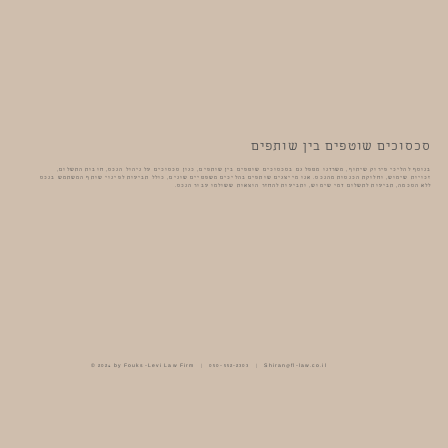
סכסוכים שוטפים בין שותפים
בנוסף להליכי פירוק שיתוף, משרדנו מטפל גם בסכסוכים שוטפים בין שותפים, כגון סכסוכים על ניהול הנכס, חובות התשלום,
זכויות שימוש, וחלוקת הכנסות מהנכס. אנו מייצגים שותפים בהליכים משפטיים שונים, כולל תביעות לפינוי שותף המשתמש בנכס
ללא הסכמה, תביעות לתשלום דמי שימוש, ותביעות להחזר הוצאות ששולמו עבור הנכס.
© 2024 by Fouks-Levi Law Firm | 050-552-2303 |
Shiran@fl-law.co.il