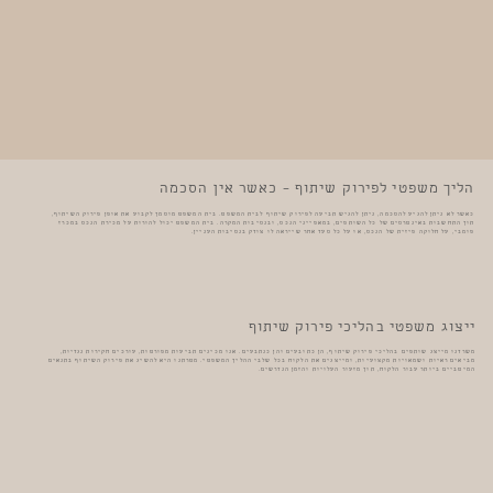
הליך משפטי לפירוק שיתוף – כאשר אין הסכמה
כאשר לא ניתן להגיע להסכמה, ניתן להגיש תביעה לפירוק שיתוף לבית המשפט. בית המשפט מוסמך לקבוע את אופן פירוק השיתוף,
תוך התחשבות באינטרסים של כל השותפים, במאפייני הנכס, ובנסיבות המקרה. בית המשפט יכול להורות על מכירת הנכס במכרז
פומבי, על חלוקה פיזית של הנכס, או על כל סעד אחר שייראה לו צודק בנסיבות העניין.
ייצוג משפטי בהליכי פירוק שיתוף
משרדנו מייצג שותפים בהליכי פירוק שיתוף, הן כתובעים והן כנתבעים. אנו מכינים תביעות מפורטות, עורכים חקירות נגדיות,
מביאים ראיות ושמאויות מקצועיות, ומייצגים את הלקוח בכל שלבי ההליך המשפטי. מטרתנו היא להשיג את פירוק השיתוף בתנאים
המיטביים ביותר עבור הלקוח, תוך מזעור העלויות והזמן הנדרשים.