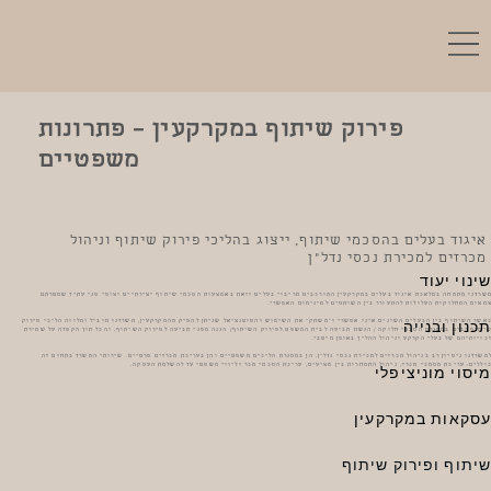
פירוק שיתוף במקרקעין – פתרונות
משפטיים
איגוד בעלים בהסכמי שיתוף, ייצוג בהליכי פירוק שיתוף וניהול
מכרזים למכירת נכסי נדל"ן
שינוי יעוד
שרדנו מתמחה במלאכת איגוד בעלים במקרקעין המורכבים מריבוי בעלים וזאת באמצעות הסכמי שיתוף יצירתיים וצופי פני עתיד שמטרתם
מצום המחלוקות העלולות להתעורר בין השותפים למינימום האפשרי.
תכנון ובנייה
אשר השיתוף בין הבעלים השונים אינו אפשרי ו"משתק" את השימוש והפוטנציאל שניתן להפיק מהמקרקעין, משרדנו מוביל ומלווה הליכי פירוק
יתוף רבים במסגרת הסכמי חלוקה / הגשת תביעה לבית המשפט.לפירוק השיתוף/ הגנה מפני תביעה לפירוק השיתוף, והכל תוך הקפדה על שמירת
כויותיהם של בעלי הקרקע וניהול ההליך באופן מיטבי.
משרדנו ניסיון רב בניהול מכרזים למכירת נכסי נדל"ן, הן במסגרת הליכים משפטיים והן בעריכת מכרזים פרטיים. שירותי המשרד בתחום זה
וללים: עריכת מסמכי מכרז, ניהול התמחרות בין מציעים, עריכת הסכמי מכר וליווי משפטי עד להשלמת העסקה.
מיסוי מוניציפלי
עסקאות במקרקעין
שיתוף ופירוק שיתוף